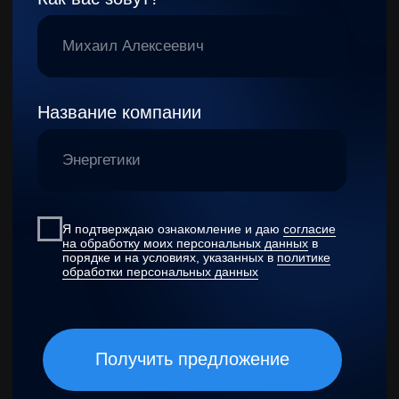
Проконсультируйтесь
с экспертом
в продвижении бизнесов и узнайте,
какое решение
подойдет для вашего |
Мы поможем с выбором:
проведём анализ вашей компании
вместе определим цели и задачи
проекта
обсудим сроки и бюджет
пришлём коммерческое
предложение
Название компании