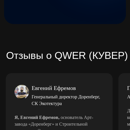
Как вас зовут?
Ваш e-mail
Номер телефона
+7
Евгений Ефремов
Опишите задачу
Генеральный директор Доренберг,
А
СК Экотектура
Д
Я, Евгений Ефремов,
основатель Арт-
к
завода «Доренберг» и Строительной
м