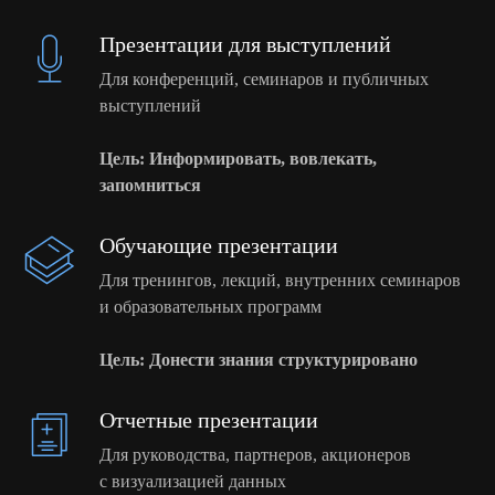
Каждый наш проект уникален
и разрабатывается, исходя из
целей
Презентации для выступлений
бизнеса клиента
Для конференций, семинаров и публичных
Исследуем продукт со всех сторон, проводим
выступлений
анализ целевой аудитории, изучаем
конкурентов, чтобы предложить вам наиболее
эффективное решение, которое будет работать
Цель: Информировать, вовлекать,
и приносить прибыль
запомниться
Обучающие презентации
Для тренингов, лекций, внутренних семинаров
Что включает наша
и образовательных программ
работа
Цель: Донести знания структурировано
Отчетные презентации
Для руководства, партнеров, акционеров
с визуализацией данных