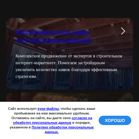
Обеспечиваем поток заявок
для строительных компаний
Комплексное продвижение от экспертов в строительном
интернет-маркетинге. Помогаем застройщикам
увеличить количество заявок благодаря эффективным
стратегиям.
Привлекаем гостей для отелей и
Сайт использует
куки-файлы
, чтобы сделать ваше
ресторанов
пребывание на нем максимально удобным.
Оставаясь на сайте, вы даете свое
согласие на
ХОРОШО
Написать менеджеру
обработку персональных данных
в порядке,
указанном в
Политике обработки персональных
Разрабатываем маркетинговые решения, которые
данных.
помогают отелям и ресторанам привлекать больше