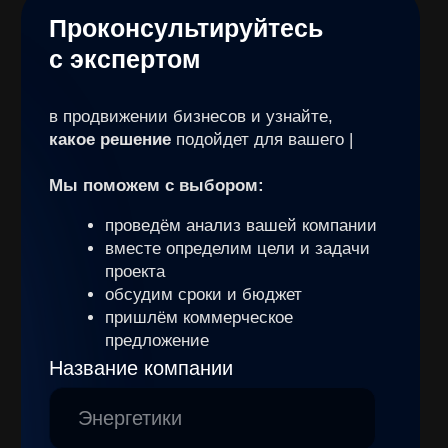
г.Иркутск, ул. Грязнова, 5, 4 этаж
+7 (3952) 621-777
mail@qwer.agency
«Не бойтесь тратить деньги
на развитие — бойтесь тратить
время на неэффективность.»
Скачать прайс лист