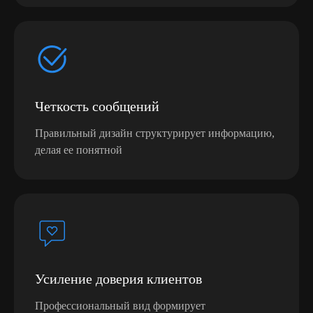
С какими
презентациями мы
Четкость сообщений
работаем
Правильный дизайн структурирует информацию,
делая ее понятной
Усиление доверия клиентов
Профессиональный вид формирует