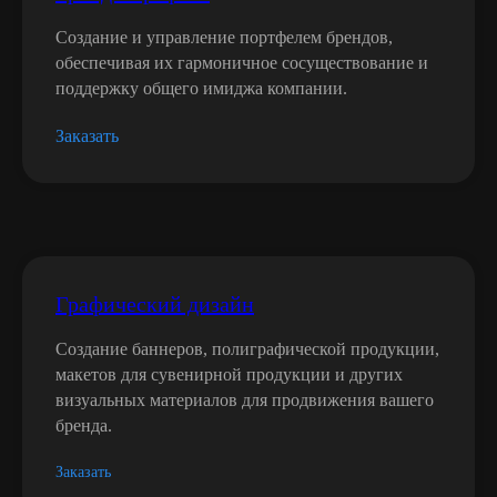
Создание и управление портфелем брендов,
обеспечивая их гармоничное сосуществование и
поддержку общего имиджа компании.
Заказать
Запишитесь на бесплатную консультацию
Начните развивать
Графический дизайн
ваш бизнес вместе
с нами
Создание баннеров, полиграфической продукции,
макетов для сувенирной продукции и других
визуальных материалов для продвижения вашего
Познакомимся и определим, какие
бренда.
цифровые инструменты нужны
вашему бизнесу.
Заказать