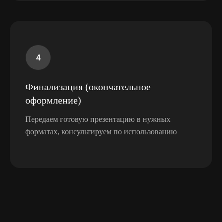
Ваша почта
Ваш телефон
Финализация (окончательное
оформление)
+7
Передаем готовую презентацию в нужных
Как вас зовут?
форматах, консультируем по использованию
Название компании
Я подтверждаю ознакомление и даю
согласие