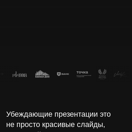
Убеждающие презентации это
не просто красивые слайды,
а мощный инструмент
коммуникации.
Правильно
спроектированная презентация
ведёт аудиторию к нужному
решению через логику, эмоции
и визуальное воздействие.
Наша цель — создать не просто
информационный материал, а инструмент
влияния. Каждый слайд, каждый элемент
работает на достижение вашей бизнес-