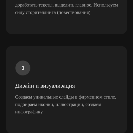
доработать тексты, выделить главное. Используем
силу сторителлинга (повествования)
Расскажите о проекте и мы
Дизайн и визуализация
подберём лучшее решение
для вашего бизнеса
Создаем уникальные слайды в фирменном стиле,
Опишите задачу
подбираем иконки, иллюстрации, создаем
инфографику