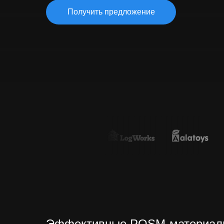
Одностраничный сайт
Продвиж
Продвиж
Получить предложение
Продвиж
Разрабо
Продвижение в интернете
Реклама в интернете
Контекстная реклама в Яндекс
и Google
Марке
Аудит рекламы
Управле
Расчет рекламного плана
в цифро
Поисковое продвижение
Маркети
© ИП Рыбин Михаил Алексеевич, 2021
ИНН 384905822927 / ОГРНИП 320385000051839
Эффективные POSM-материал