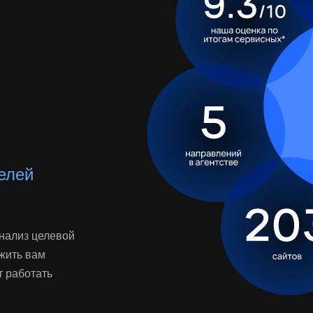
елей
анализ целевой
ожить вам
т работать