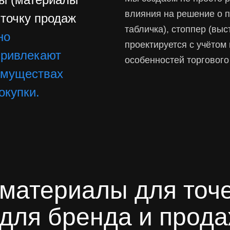
влияния на решение о п
 точку продаж
табличка), стоппер (вы
но
проектируется с учётом
привлекают
особенностей торгового
имуществах
окупки.
материалы для точ
для бренда и прод