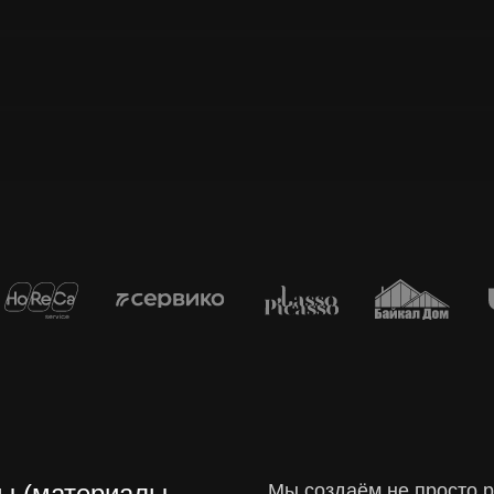
ение в Instagram
ение в Telegram
ение в Одноклассниках
Брендинг и дизайн
тка плана продвижения
Разработка брендинга компан
Ещё услуги и продукты
Съёмка и монтаж
тинговый консалтинг
Внедрение CRM (системы
ние и продвижение бренда
управления клиентами)
вой среде
Контроль отдела продаж
нг под ключ
Цифровые сервисы
Поль
согла
данных
в пор
ы (материалы
Мы создаём не просто 