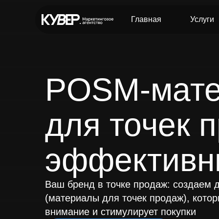
Главная
Услуги
POSM-мате
для точек 
Все услуги
эффективн
Разработка сайтов
Продв
Разработка сайта любой сложности
Комплек
Ваш бренд в точке продаж: создаем
Многостраничный сайт
Консуль
(материалы для точек продаж), кото
в соцсе
Интернет-магазин
Аудит сайта
Продвиж
внимание и стимулирует покупки