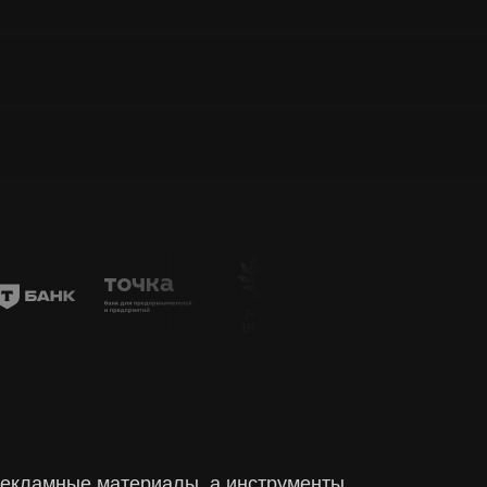
ии
зуясь сайтом или отправляя свои данные через формы, я даю
сие на
использование файлов куки
и
обработку персональных
ядке, указанном в
Политике обработки персональных данных
рекламные материалы, а инструменты