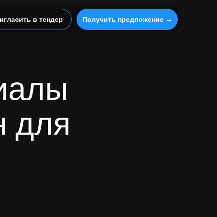
игласить в тендер
Получить предложение →
иалы
н для