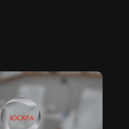
ии
зуясь сайтом или отправляя свои данные через формы, я даю
сие на
использование файлов куки
и
обработку персональных
ядке, указанном в
Политике обработки персональных данных