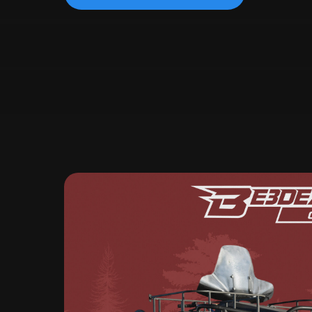
Одностраничный сайт
Продвиж
Продвиж
Продвиж
Разрабо
Продвижение в интернете
Реклама в интернете
Контекстная реклама в Яндекс
и Google
Марке
Аудит рекламы
Управле
Расчет рекламного плана
в цифро
Поисковое продвижение
Маркети
© ИП Рыбин Михаил Алексеевич, 2021
ИНН 384905822927 / ОГРНИП 320385000051839