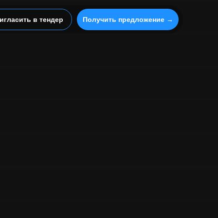
игласить в тендер
Получить предложение →