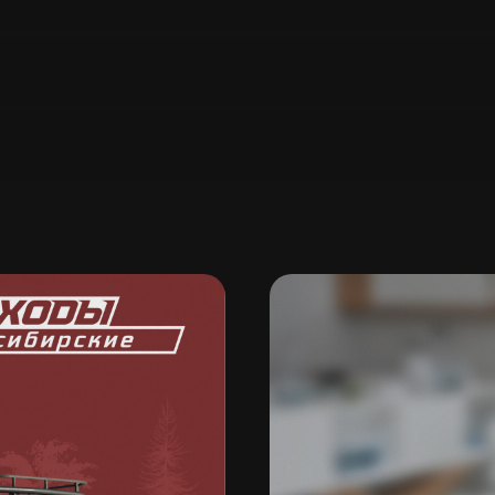
ение в Instagram
ение в Telegram
ение в Одноклассниках
Брендинг и дизайн
тка плана продвижения
Разработка брендинга компан
Ещё услуги и продукты
Съёмка и монтаж
тинговый консалтинг
Внедрение CRM (системы
ние и продвижение бренда
управления клиентами)
вой среде
Контроль отдела продаж
нг под ключ
Цифровые сервисы
Поль
согла
данных
в пор