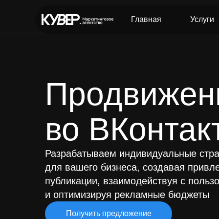
Главная
Услуги
Продвижен
во ВКонтак
Все услуги
Разрабатываем индивидуальные стра
Разработка сайтов
Продв
для вашего бизнеса, создавая привл
Разработка сайта любой сложности
Комплек
публикации, взаимодействуя с польз
Многостраничный сайт
Консуль
и оптимизируя рекламные бюджеты
в соцсе
Интернет-магазин
Аудит сайта
Продвиж
Получить предложение