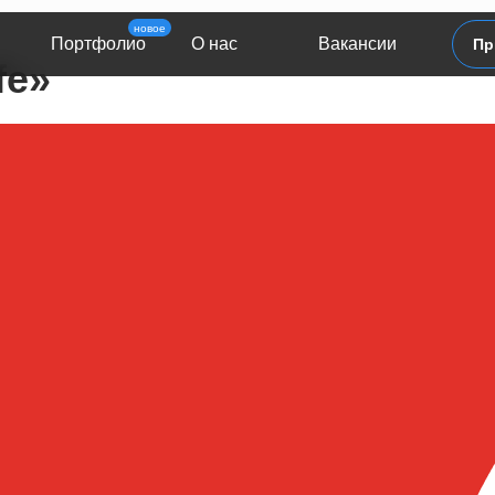
новое
Портфолио
О нас
Вакансии
Пр
fe»