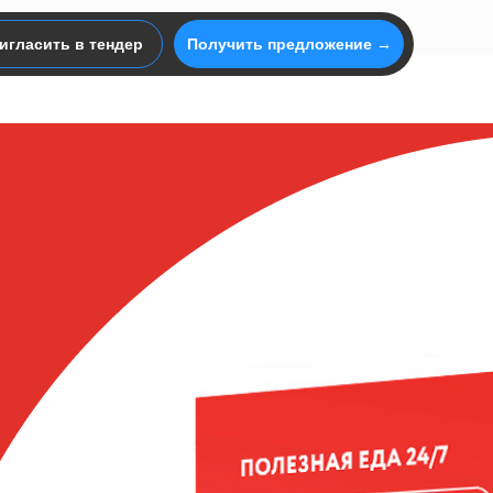
игласить в тендер
Получить предложение →