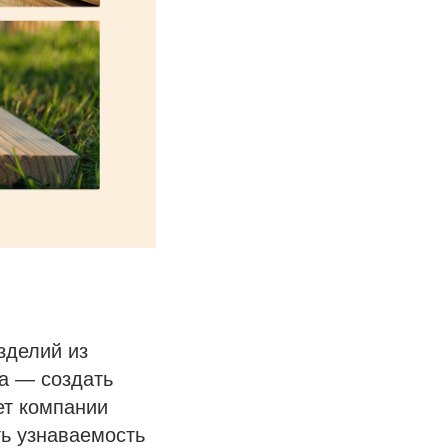
зделий из
та — создать
ет компании
ть узнаваемость