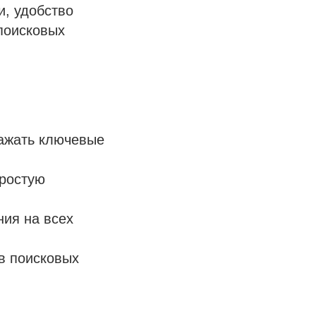
и, удобство
поисковых
ражать ключевые
простую
ния на всех
в поисковых