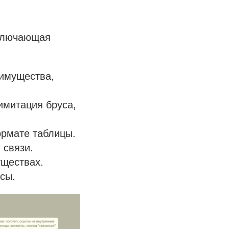
включающая
еимущества,
имитация бруса,
ормате таблицы.
 связи.
уществах.
осы.